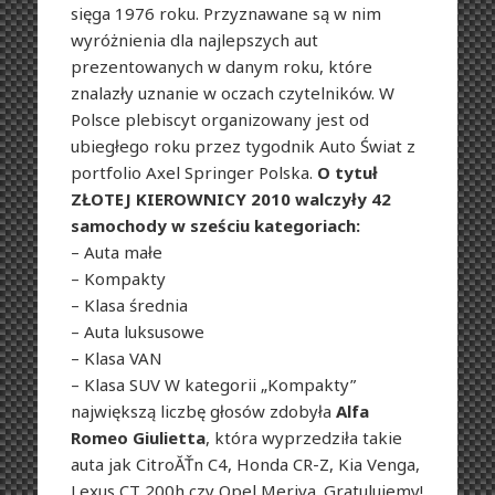
sięga 1976 roku. Przyznawane są w nim
wyróżnienia dla najlepszych aut
prezentowanych w danym roku, które
znalazły uznanie w oczach czytelników. W
Polsce plebiscyt organizowany jest od
ubiegłego roku przez tygodnik Auto Świat z
portfolio Axel Springer Polska.
O tytuł
ZŁOTEJ KIEROWNICY 2010 walczyły 42
samochody w sześciu kategoriach:
– Auta małe
– Kompakty
– Klasa średnia
– Auta luksusowe
– Klasa VAN
– Klasa SUV W kategorii „Kompakty”
największą liczbę głosów zdobyła
Alfa
Romeo Giulietta
, która wyprzedziła takie
auta jak CitroĂŤn C4, Honda CR-Z, Kia Venga,
Lexus CT 200h czy Opel Meriva. Gratulujemy!