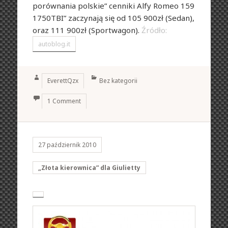
porównania polskie” cenniki Alfy Romeo 159
1750TBI” zaczynają się od 105 900zł (Sedan),
oraz 111 900zł (Sportwagon).
Źródło:
autoblog.it
Author
Categories
EverettQzx
Bez kategorii
1 Comment
27 październik 2010
„Złota kierownica” dla Giulietty