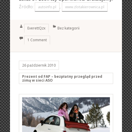
Źródło:
,
autoinfo.pl
www.zlotakierownica.pl
Author
Categories
EverettQzx
Bez kategorii
1 Comment
26 październik 2010
Prezent od FAP – bezpłatny przegląd przed
zimą w sieci ASO