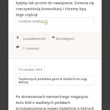
byłyby tak proste do nawiązania. Zmienia się
rzeczywistośą komunikacji i chcemy byą
tego częścią!
Continue reading
100-lecie Alfa Romeo na żywo!
Author
Categories
LavadaBaine423
Bez kategorii
1 Comment
19 czerwiec 2010
Tandetnych pedałów gazu w Giuliettcie ciąg
dalszy
Po doniesieniach niemieckiego magazynu
Auto Bild o wadliwych pedałach
przyśpieszenia w nowej Giuliettcie o których