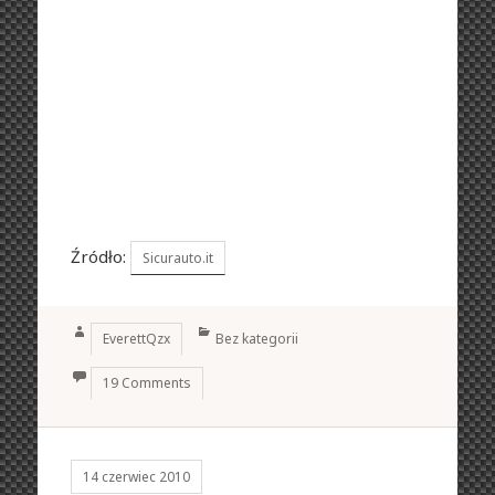
Źródło:
Sicurauto.it
Author
Categories
EverettQzx
Bez kategorii
19 Comments
14 czerwiec 2010