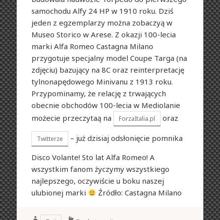
samochodu Alfy 24 HP w 1910 roku. Dziś
jeden z egzemplarzy można zobaczyą w
Museo Storico w Arese. Z okazji 100-lecia
marki Alfa Romeo Castagna Milano
przygotuje specjalny model Coupe Targa (na
zdjęciu) bazujący na 8C oraz reinterpretację
tylnonapędowego Minivanu z 1913 roku.
Przypominamy, że relację z trwających
obecnie obchodów 100-lecia w Mediolanie
możecie przeczytaą na
oraz
ForzaItalia.pl
– już dzisiaj odsłonięcie pomnika
Twitterze
Disco Volante! Sto lat Alfa Romeo! A
wszystkim fanom życzymy wszystkiego
najlepszego, oczywiście u boku naszej
ulubionej marki
Źródło: Castagna Milano
Author
Categories