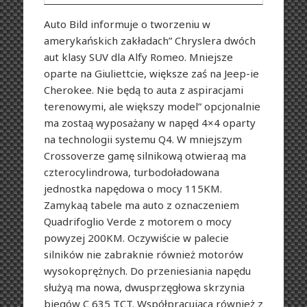
Auto Bild informuje o tworzeniu w
amerykańskich zakładach” Chryslera dwóch
aut klasy SUV dla Alfy Romeo. Mniejsze
oparte na Giuliettcie, większe zaś na Jeep-ie
Cherokee. Nie będą to auta z aspiracjami
terenowymi, ale większy model” opcjonalnie
ma zostaą wyposażany w napęd 4×4 oparty
na technologii systemu Q4. W mniejszym
Crossoverze gamę silnikową otwieraą ma
czterocylindrowa, turbodoładowana
jednostka napędowa o mocy 115KM.
Zamykaą tabele ma auto z oznaczeniem
Quadrifoglio Verde z motorem o mocy
powyzej 200KM. Oczywiście w palecie
silników nie zabraknie również motorów
wysokoprężnych. Do przeniesiania napędu
służyą ma nowa, dwusprzęgłowa skrzynia
biegów C 635 TCT. Współpracująca również z