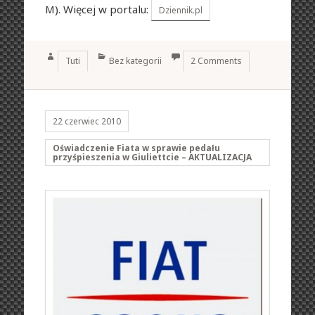
M). Więcej w portalu:
Dziennik.pl
Author
Categories
Tuti
Bez kategorii
2 Comments
22 czerwiec 2010
Oświadczenie Fiata w sprawie pedału
przyśpieszenia w Giuliettcie – AKTUALIZACJA