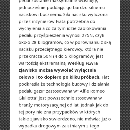
pedał zostanie maksymalnie wciśnięty,
jednocześnie poddając go bardzo silnemu
naciskowi bocznemu. Siła nacisku wyliczona
przez inżynierów Fiata potrzebna do
wychylenia a co za tym idzie zablokowania
pedału przyśpieszenia wynosi 275N, czyli
około 28 kilogramów, co w porównaniu z siłą
nacisku przeciętnego kierowcy, która nie
przekracza 50N (4 do 5 kilogramów) jest
wartością ekstremalną.
Według FIATa
zjawisko można wywołać wyłącznie
celowo i to dopiero po kilku próbach.
Fiat
podkreśla że technologia budowy i działania
pedału gazu” zastosowana w” Alfie Romeo
Giulietta” jest powszechnie stosowana w
branży motoryzacyjnej od lat. Jednak jak do
tej pory nie zna przypadków w których
takie zjawisko stwierdzono, nie mówiąc już o
wypadku drogowym zaistniałym z tego