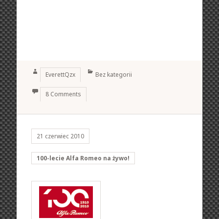
Author
Categories
EverettQzx
Bez kategorii
8 Comments
21 czerwiec 2010
100-lecie Alfa Romeo na żywo!