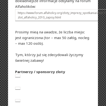
dokładniejsze informacje odsyłamy na forum
Alfaholików:
https://www.forum.alfaholicy.org/zloty_imprezy_spotkania/28317
zlot_alfaholicy_2010_zapisy.html
Prosimy mieą na uwadze, że liczba miejsc
jest ograniczona (tor – max 50 załóg, nocleg
– max 120 osób).
Tym, którzy już się zdecydowali życzymy
świetnej zabawy!
Partnerzy / sponsorzy zloty