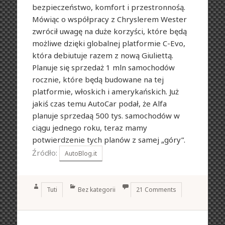
bezpieczeństwo, komfort i przestronnośą.
Mówiąc o współpracy z Chryslerem Wester
zwrócił uwagę na duże korzyści, które będą
możliwe dzięki globalnej platformie C-Evo,
która debiutuje razem z nową Giuliettą.
Planuje się sprzedaż 1 mln samochodów
rocznie, które będą budowane na tej
platformie, włoskich i amerykańskich. Już
jakiś czas temu AutoCar podał, że Alfa
planuje sprzedaą 500 tys. samochodów w
ciągu jednego roku, teraz mamy
potwierdzenie tych planów z samej „góry”.
Źródło:
AutoBlog.it
Author
Categories
Tuti
Bez kategorii
21 Comments