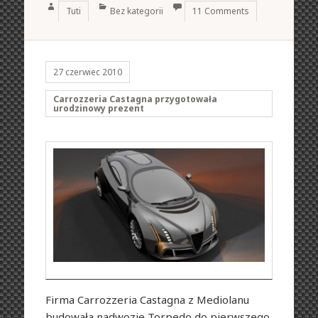
Author
Categories
Tuti
Bez kategorii
11 Comments
27 czerwiec 2010
Carrozzeria Castagna przygotowała
urodzinowy prezent
Firma Carrozzeria Castagna z Mediolanu
budowała nadwozie Torpedo do pierwszego