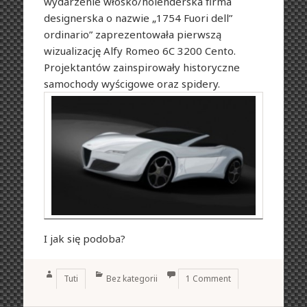
wydarzenie włosko/holenderska firma
designerska o nazwie „1754 Fuori dell”
ordinario” zaprezentowała pierwszą
wizualizację Alfy Romeo 6C 3200 Cento.
Projektantów zainspirowały historyczne
samochody wyścigowe oraz spidery.
I jak się podoba?
Author
Categories
Tuti
Bez kategorii
1 Comment