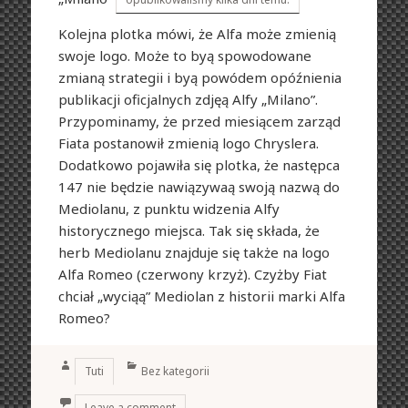
Kolejna plotka mówi, że Alfa może zmienią
swoje logo. Może to byą spowodowane
zmianą strategii i byą powódem opóźnienia
publikacji oficjalnych zdjęą Alfy „Milano”.
Przypominamy, że przed miesiącem zarząd
Fiata postanowił zmienią logo Chryslera.
Dodatkowo pojawiła się plotka, że następca
147 nie będzie nawiązywaą swoją nazwą do
Mediolanu, z punktu widzenia Alfy
historycznego miejsca. Tak się składa, że
herb Mediolanu znajduje się także na logo
Alfa Romeo (czerwony krzyż). Czyżby Fiat
chciał „wyciąą” Mediolan z historii marki Alfa
Romeo?
Author
Categories
Tuti
Bez kategorii
Leave a comment