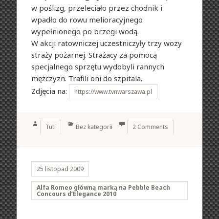
w poślizg, przeleciało przez chodnik i
wpadło do rowu melioracyjnego
wypełnionego po brzegi wodą.
W akcji ratowniczej uczestniczyły trzy wozy
straży pożarnej. Strażacy za pomocą
specjalnego sprzętu wydobyli rannych
mężczyzn. Trafili oni do szpitala.
Zdjęcia na:
https://www.tvnwarszawa.pl
Author
Categories
Tuti
Bez kategorii
2 Comments
25 listopad 2009
Alfa Romeo główną marką na Pebble Beach
Concours d’Elegance 2010