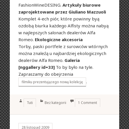
FashionWineDESING.
Artykuły biurowe
zaprojektowane przez Giuliano Mazzuoli
Komplet 4-ech piór, które powinny byą
ozdobą biurka każdego Alfisty można nabyą
w najlepszych salonach dealerów Alfa
Romeo.
Ekologiczne akcesoria
Torby, paski portfele z surowców wtórnych
można znaleźą u najbardziej ekologicznych
dealerów Alfa Romeo.
Galeria
[nggallery id=33]
To by było na tyle.
Zapraszamy do obejrzenia
.
filmiku prezentującego nową kolekcję
Author
Categories
Tuti
Bez kategorii
1 Comment
28 listopad 2009