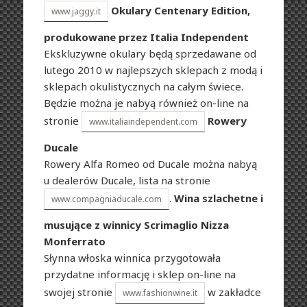
Okulary Centenary Edition,
www.jaggy.it
produkowane przez Italia Independent
Ekskluzywne okulary będą sprzedawane od
lutego 2010 w najlepszych sklepach z modą i
sklepach okulistycznych na całym świece.
Będzie można je nabyą również on-line na
stronie
Rowery
www.italiaindependent.com
Ducale
Rowery Alfa Romeo od Ducale można nabyą
u dealerów Ducale, lista na stronie
.
Wina szlachetne i
www.compagniaducale.com
musujące z winnicy Scrimaglio Nizza
Monferrato
Słynna włoska winnica przygotowała
przydatne informację i sklep on-line na
swojej stronie
w zakładce
www.fashionwine.it