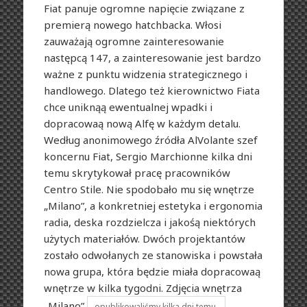
Fiat panuje ogromne napięcie związane z
premierą nowego hatchbacka. Włosi
zauważają ogromne zainteresowanie
następcą 147, a zainteresowanie jest bardzo
ważne z punktu widzenia strategicznego i
handlowego. Dlatego też kierownictwo Fiata
chce uniknąą ewentualnej wpadki i
dopracowaą nową Alfę w każdym detalu.
Według anonimowego źródła AlVolante szef
koncernu Fiat, Sergio Marchionne kilka dni
temu skrytykował pracę pracowników
Centro Stile. Nie spodobało mu się wnętrze
„Milano”, a konkretniej estetyka i ergonomia
radia, deska rozdzielcza i jakośą niektórych
użytych materiałów. Dwóch projektantów
zostało odwołanych ze stanowiska i powstała
nowa grupa, która będzie miała dopracowaą
wnętrze w kilka tygodni. Zdjęcia wnętrza
„Milano”
opublikowaliśmy kilka dni temu.