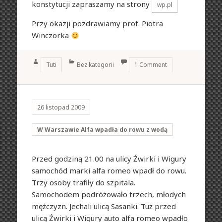
konstytucji zapraszamy na strony
wp.pl
Przy okazji pozdrawiamy prof. Piotra
Winczorka
Author
Categories
Tuti
Bez kategorii
1 Comment
26 listopad 2009
W Warszawie Alfa wpadła do rowu z wodą
Przed godziną 21.00 na ulicy Źwirki i Wigury
samochód marki alfa romeo wpadł do rowu.
Trzy osoby trafiły do szpitala.
Samochodem podróżowało trzech, młodych
mężczyzn. Jechali ulicą Sasanki. Tuż przed
ulicą Źwirki i Wigury auto alfa romeo wpadło