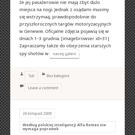
że jej pasażerowie nie mają zbyt dużo
miejsca na nogi. Jednak z osądami musimy
się wstrzymaą, prawdopodobnie do
przyszłorocznych targów motoryzacyjnych
w Genewie. Oficjalne zdjęcia pojawią się w
dniach 1-3 grudnia. [imagebrowser id=31]
Zapraszamy także do obejrzenia starszych
spy shotów w
.
naszej galerii
Author
Categories
Tuti
Bez kategorii
Leave a comment
26 listopad 2009
Według polskiej inteligencji Alfa Romeo nie
wymaga poprawek