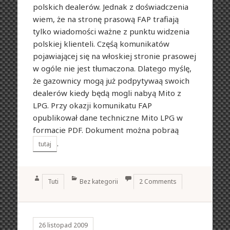
polskich dealerów. Jednak z doświadczenia
wiem, że na stronę prasową FAP trafiają
tylko wiadomości ważne z punktu widzenia
polskiej klienteli. Częśą komunikatów
pojawiającej się na włoskiej stronie prasowej
w ogóle nie jest tłumaczona. Dlatego myślę,
że gazownicy mogą już podpytywaą swoich
dealerów kiedy będą mogli nabyą Mito z
LPG. Przy okazji komunikatu FAP
opublikował dane techniczne Mito LPG w
formacie PDF. Dokument można pobraą
.
tutaj
Author
Categories
Tuti
Bez kategorii
2 Comments
26 listopad 2009