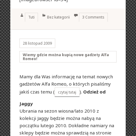
Author
Categories
Tuti
Bez kategorii
3 Comments
28 listopad 2009
Wiemy gdzie można kupią nowe gadżety Alfa
Romeo!
Mamy dla Was informację na temat nowych
gadżetów Alfa Romeo, o których pisaliśmy
jakiś czas temu (
).
Odzież od
czytaj tutaj
Jaggy
Ubrania na sezon wiosna/lato 2010 z
kolekcji Jaggy będzie można nabyą na
początku lutego 2010. Dokładne namiary na
sklepy będzie można sprawdzią na stronie