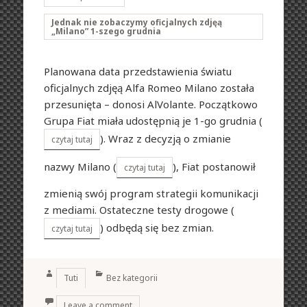
Jednak nie zobaczymy oficjalnych zdjęą
„Milano” 1-szego grudnia
Planowana data przedstawienia światu
oficjalnych zdjęą Alfa Romeo Milano została
przesunięta – donosi AlVolante. Początkowo
Grupa Fiat miała udostępnią je 1-go grudnia (
). Wraz z decyzją o zmianie
czytaj tutaj
nazwy Milano (
), Fiat postanowił
czytaj tutaj
zmienią swój program strategii komunikacji
z mediami. Ostateczne testy drogowe (
) odbędą się bez zmian.
czytaj tutaj
Author
Categories
Tuti
Bez kategorii
Leave a comment