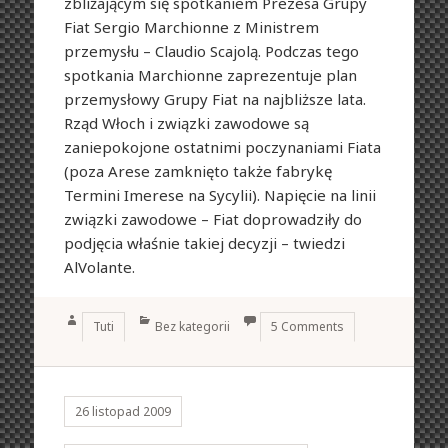
zbliżającym się spotkaniem Prezesa Grupy
Fiat Sergio Marchionne z Ministrem
przemysłu – Claudio Scajolą. Podczas tego
spotkania Marchionne zaprezentuje plan
przemysłowy Grupy Fiat na najbliższe lata.
Rząd Włoch i związki zawodowe są
zaniepokojone ostatnimi poczynaniami Fiata
(poza Arese zamknięto także fabrykę
Termini Imerese na Sycylii). Napięcie na linii
związki zawodowe – Fiat doprowadziły do
podjęcia właśnie takiej decyzji – twiedzi
AlVolante.
Author
Categories
Tuti
Bez kategorii
5 Comments
26 listopad 2009